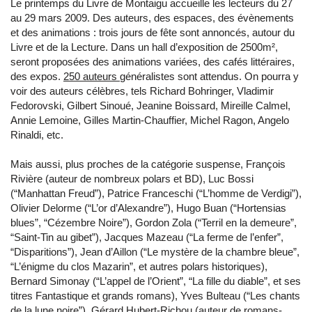
Le printemps du Livre de Montaigu accueille les lecteurs du 27
au 29 mars 2009. Des auteurs, des espaces, des évènements
et des animations : trois jours de fête sont annoncés, autour du
Livre et de la Lecture. Dans un hall d’exposition de 2500m²,
seront proposées des animations variées, des cafés littéraires,
des expos.
250 auteurs
généralistes sont attendus. On pourra y
voir des auteurs célèbres, tels Richard Bohringer, Vladimir
Fedorovski, Gilbert Sinoué, Jeanine Boissard, Mireille Calmel,
Annie Lemoine, Gilles Martin-Chauffier, Michel Ragon, Angelo
Rinaldi, etc.
Mais aussi, plus proches de la catégorie suspense, François
Rivière (auteur de nombreux polars et BD), Luc Bossi
(“Manhattan Freud”), Patrice Franceschi (“L’homme de Verdigi”),
Olivier Delorme (“L’or d’Alexandre”), Hugo Buan (“Hortensias
blues”, “Cézembre Noire”), Gordon Zola (“Terril en la demeure”,
“Saint-Tin au gibet”), Jacques Mazeau (“La ferme de l’enfer”,
“Disparitions”), Jean d’Aillon (“Le mystère de la chambre bleue”,
“L’énigme du clos Mazarin”, et autres polars historiques),
Bernard Simonay (“L’appel de l’Orient”, “La fille du diable”, et ses
titres Fantastique et grands romans), Yves Bulteau (“Les chants
de la lune noire”), Gérard Hubert-Richou (auteur de romans-