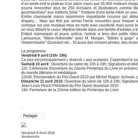
d’un week-end le plateau d’un salon couru par 35 000 visiteurs chaq
pourra rencontrer plus de 250 écrivains et illustrateurs comme Ma
gourmandises" aux éditions Siloë " l'histoire d'une belle-mère un peu 
Emilie charmante mains néanmoins inquiétante cousine qui débarq
disparu.... Mais qui finit par arriver.Treize nouvelles pour traque
comique sur une musique mise en mots avec causticité mais aussi bea
en vous titillant le coeur. Martine élevée dans une famille d'artistes a
Enfant mannequin et jeune actrice, l'artiste a tenu des petits rô
Lamoureux, "Marie-Antoinette" avec M. Morgan, "Bébés à gogo" 
l'imperméable" (Duvivier) etc... Et aussi des romans-photos, des récla
Le programme
Vendredi 9 avril (10h- 19h)
Ce jour est principalement « réservé » aux scolaires. Cependant le sal
Samedi 10 avril
: Ouverture du salon de 10h à 19h; Signatures et déd
11h: Cérémonie d'ouverture du 22eme Printemps du Livre en présen
du monde littéraire et médiatique.
11h30: Proclamation du Prix Ouest 2010 par Michel Ragon, écrivain, p
Dimanche 11 avril 2010
: Ouverture du salon de 10h à 19h; Signatur
Jean-Louis Pesch Président du Prix Ouest Jeunesse 2010
19h: Fermeture de la 22ème édition du Printemps du Livre
.
Partager
Vendredi 9 Avril 2010
Vendeeinfo