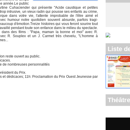
ue année.Le public
rtine Cuhaciender qui présente "Acide caustique et petites
trop intrusive, un vieux radin qui pousse ses enfants au crime,
ue dans votre vie, l'attente improbable de l'être aimé et
r avec humour notre quotidien souvent absurde, parfois tragi-
ucoup d'émotion.Treize histoires qui vous feront sourire tout
 travaillé pendant toute son enfance dans le milieu du spectacle.
les dans des films : "Papa, maman la bonne et moi" avec R.
avec R. Souplex et un J. Carmet très chevelu, "L'homme à
mes...
Liste d
on reste ouvert au public.
icaces.
ce de nombreuses personnalités
résident du Prix.
es et dédicaces; 11h: Proclamation du Prix Ouest Jeunesse par
Théâtre