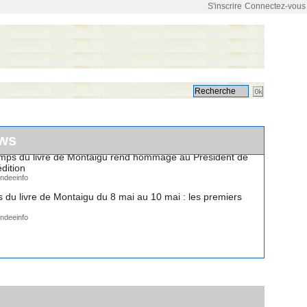
S'inscrire
Connectez-vous
ws
emps du livre de Montaigu rend hommage au Président de
dition
ndeeinfo
 du livre de Montaigu du 8 mai au 10 mai : les premiers
ndeeinfo