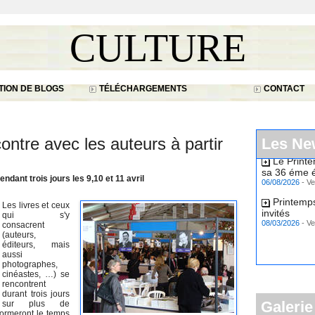
CULTURE
ION DE BLOGS
TÉLÉCHARGEMENTS
CONTACT
ontre avec les auteurs à partir
Les Ne
Le Print
sa 36 éme é
06/08/2026
-
Ve
dant trois jours les 9,10 et 11 avril
Printemps
Les livres et ceux
invités
qui s'y
08/03/2026
-
Ve
consacrent
(auteurs,
éditeurs, mais
aussi
photographes,
cinéastes, …) se
rencontrent
durant trois jours
Galerie
sur plus de
formeront le temps