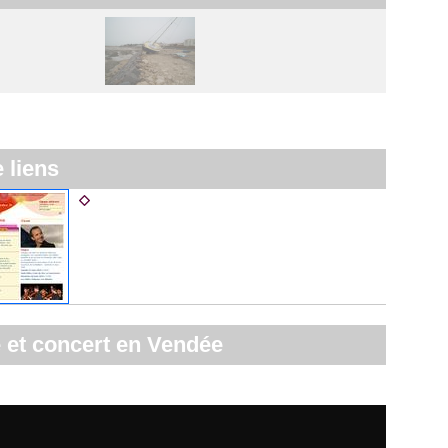
e liens
Agenda culturel du Conseil général
 et concert en Vendée