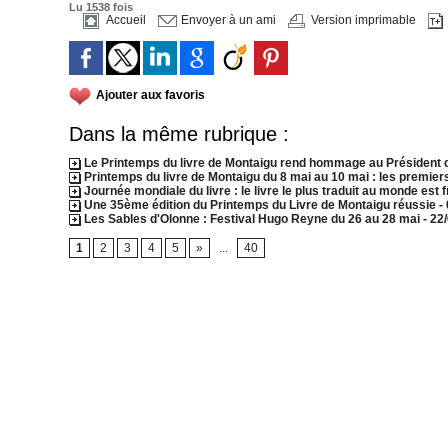
Lu 1538 fois
Accueil
Envoyer à un ami
Version imprimable
Ajouter aux favoris
Dans la même rubrique :
Le Printemps du livre de Montaigu rend hommage au Président d
Printemps du livre de Montaigu du 8 mai au 10 mai : les premiers
Journée mondiale du livre : le livre le plus traduit au monde est 
Une 35ème édition du Printemps du Livre de Montaigu réussie
-
Les Sables d'Olonne : Festival Hugo Reyne du 26 au 28 mai
- 22
1
2
3
4
5
»
...
40