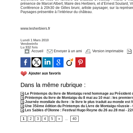
présence de Marcel Albert, Maire des Herbiers, et d’Ernest Soulard, 
Conférence à 20h30 de Gilles bruni, artiste paysager, sur la représe
Paysages présentée à l’intérieur du château.
www.lesherbiers.fr
Lundi 1 Mars 2010
Vendeeinfo
Lu 932 fois
Accueil
Envoyer à un ami
Version imprimable
Ajouter aux favoris
Dans la même rubrique :
Le Printemps du livre de Montaigu rend hommage au Président d
Printemps du livre de Montaigu du 8 mai au 10 mai : les premiers
Journée mondiale du livre : le livre le plus traduit au monde est 
Une 35ème édition du Printemps du Livre de Montaigu réussie
-
Les Sables d'Olonne : Festival Hugo Reyne du 26 au 28 mai
- 22
1
2
3
4
5
»
...
40