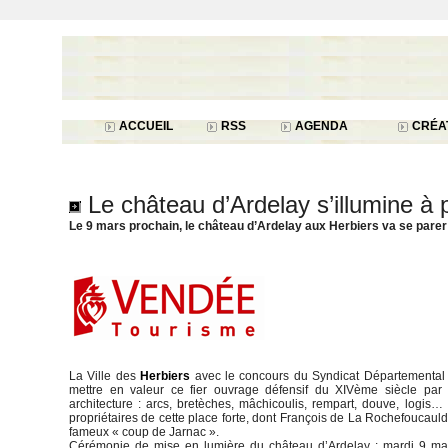
ACCUEIL
RSS
AGENDA
CRÉAT
Le château d’Ardelay s’illumine à 
Le 9 mars prochain, le château d’Ardelay aux Herbiers va se parer
La Ville des
Herbiers
avec le concours du Syndicat Départemental
mettre en valeur ce fier ouvrage défensif du XIVème siècle par u
architecture : arcs, bretèches, mâchicoulis, rempart, douve, logis
propriétaires de cette place forte, dont François de La Rochefoucaul
fameux « coup de Jarnac ».
Cérémonie de mise en lumière du château d’Ardelay : mardi 9 ma