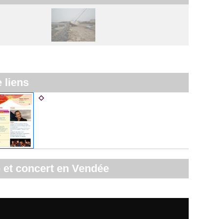
e liens
Agenda culturel du Conseil général
 et concert en Vendée