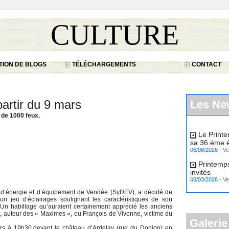
CULTURE
ION DE BLOGS
TÉLÉCHARGEMENTS
CONTACT
partir du 9 mars
Les Ne
 de 1000 feux.
Le Print
sa 36 éme é
06/08/2026
-
Ve
Printemps
invités
08/03/2026
-
Ve
 d’énergie et d’équipement de Vendée (SyDEV), a décidé de
n jeu d’éclairages soulignant les caractéristiques de son
… Un habillage qu’auraient certainement apprécié les anciens
d, auteur des « Maximes », ou François de Vivonne, victime du
Galerie
rs à 19h30,devant le château d’Ardelay (rue du Donjon) en