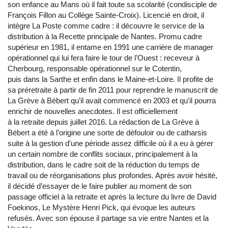
son enfance au Mans où il fait toute sa scolarité (condisciple de
François Fillon au Collège Sainte-Croix). Licencié en droit, il
intègre La Poste comme cadre : il découvre le service de la
distribution à la Recette principale de Nantes. Promu cadre
supérieur en 1981, il entame en 1991 une carrière de manager
opérationnel qui lui fera faire le tour de l’Ouest : receveur à
Cherbourg, responsable opérationnel sur le Cotentin,
puis dans la Sarthe et enfin dans le Maine-et-Loire. Il profite de
sa préretraite à partir de fin 2011 pour reprendre le manuscrit de
La Grève à Bébert qu’il avait commencé en 2003 et qu’il pourra
enrichir de nouvelles anecdotes. Il est officiellement
à la retraite depuis juillet 2016. La rédaction de La Grève à
Bébert a été à l’origine une sorte de défouloir ou de catharsis
suite à la gestion d’une période assez difficile où il a eu à gérer
un certain nombre de conflits sociaux, principalement à la
distribution, dans le cadre soit de la réduction du temps de
travail ou de réorganisations plus profondes. Après avoir hésité,
il décidé d’essayer de le faire publier au moment de son
passage officiel à la retraite et après la lecture du livre de David
Foekinos, Le Mystère Henri Pick, qui évoque les auteurs
refusés. Avec son épouse il partage sa vie entre Nantes et la