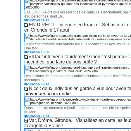
EXCLUSIF - Alors que les épisodes de canicule s’enchaînent, pas 
420 personnes, dont 16...
06/08/2026 14:47
EN DIRECT - Incendie en France : Sébastien Le
en Gironde le 17 août
Le premier ministre rencontrera les élus locaux et les acteurs de la 
Une tabl...
06/08/2026 15:36
«Il faut intervenir rapidement sinon c’est perdu» :
incendies, que faire du bois brûlé ?
Des millions de tonnes de bois noircis s’entassent dans les forêts 
incendies. S...
06/08/2026 12:43
Nice : deux individus en garde à vue pour avoir t
provoquer un incendie
Dans la nuit de mercredi à jeudi, deux personnes ont été interpellée
du Mon...
06/08/2026 14:34
Var, Drôme, Gironde... Visualisez en carte les feux
ravagent la France