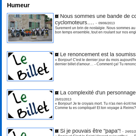
Humeur
Nous sommes une bande de copa
cyclomoteurs….
-
09/06/2013
Surement un brin de nostalgie. Nous sommes au tot
bon temps ensemble, tout en roulant sur nos engi
Le renoncement est la soumissi
« Bonjour! C'est le dernier jour du mois aujourd'
dernier billet d'amour… ˗ Comment ça! Tu renonc
La complexité d'un personnage ti
26/01/2013
« Bonjour! Je te croyais mort. Tu n'as rien écrit
Comme tu es compliqué! Et ton voyage à Reims? ˗
Si je pouvais être "papa"!
-
24/01/