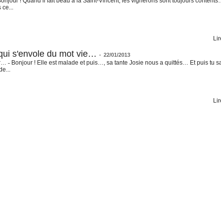
onjour ! Quand il fait beau à la Saint-Vincent, les vignerons sont toujours contents…
 ce...
Lir
r qui s'envole du mot vie…
-
22/01/2013
ier… ˗ Bonjour ! Elle est malade et puis…, sa tante Josie nous a quittés… Et puis tu s
de...
Lir