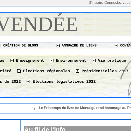
S'inscrire
Connectez-vous
 VENDÉE
CRÉATION DE BLOGS
ANNUAIRE DE LIENS
CONTA
as
Enseignement
Environnement
Vie pratique
ciété
Elections régionales
Présidentielles 2017
s de 2022
Elections législatives 2022
Le Printemps du livre de Montaigu rend hommage au Président de sa 3
Le Printemps du livre de Montaigu rend hommage au
36 éme édition
06/08/2026
Au fil de l'info
Le 10 août à La Tranche-sur-Mer « Les bonnes vivan