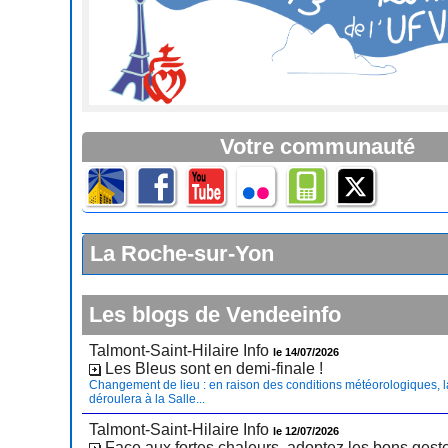
Votre communauté
La Roche-sur-Yon
Les blogs de Vendeeinfo
Talmont-Saint-Hilaire Info
le 14/07/2026
Les Bleus sont en demi-finale !
Changement de lieu : en raison des conditions météorologiques, l
déroulera à la Salle...
Talmont-Saint-Hilaire Info
le 12/07/2026
Face aux fortes chaleurs, adoptez les bons gest