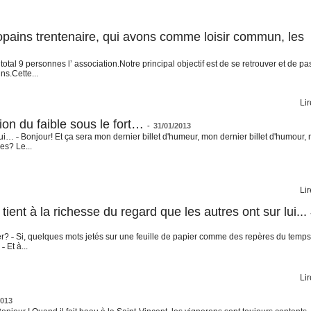
ins trentenaire, qui avons comme loisir commun, les
al 9 personnes l’ association.Notre principal objectif est de se retrouver et de pa
ns.Cette...
Lir
on du faible sous le fort…
-
31/01/2013
hui… ˗ Bonjour! Et ça sera mon dernier billet d'humeur, mon dernier billet d'humour,
es? Le...
Lir
ent à la richesse du regard que les autres ont sur lui...
 hier? ˗ Si, quelques mots jetés sur une feuille de papier comme des repères du temp
 Et à...
Lir
2013