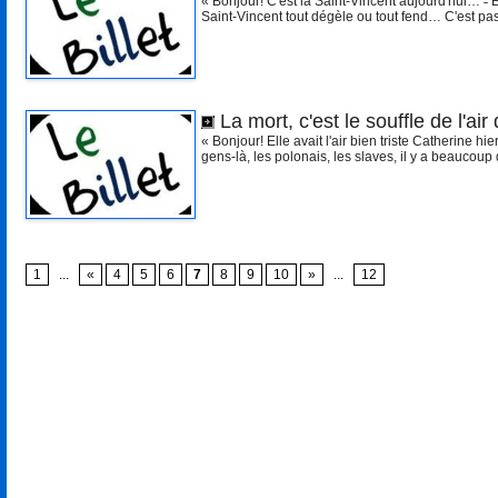
« Bonjour! C'est la Saint-Vincent aujourd'hui… ˗ B
Saint-Vincent tout dégèle ou tout fend… C'est pas
La mort, c'est le souffle de l'ai
« Bonjour! Elle avait l'air bien triste Catherine h
gens-là, les polonais, les slaves, il y a beaucoup 
1
...
«
4
5
6
7
8
9
10
»
...
12