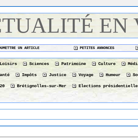
CTUALITÉ EN
UMETTRE UN ARTICLE
PETITES ANNONCES
Loisirs
Sciences
Patrimoine
Culture
Médi
anté
Impôts
Justice
Voyage
Humeur
So
20
Brétignolles-sur-Mer
Elections présidentielle