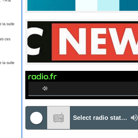
 ˗ A la
e la suite
ais ces
e la suite
0%
Complete
Select radio station