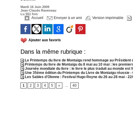
Mardi 16 Juin 2009
Jean-Claude Raveneau
Lu 551 fois
Accueil
Envoyer à un ami
Version imprimable
Ajouter aux favoris
Dans la même rubrique :
Le Printemps du livre de Montaigu rend hommage au Président d
Printemps du livre de Montaigu du 8 mai au 10 mai : les premiers
Journée mondiale du livre : le livre le plus traduit au monde est 
Une 35ème édition du Printemps du Livre de Montaigu réussie
-
Les Sables d'Olonne : Festival Hugo Reyne du 26 au 28 mai
- 22
1
2
3
4
5
»
...
40