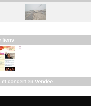
e liens
Agenda culturel du Conseil général
 et concert en Vendée