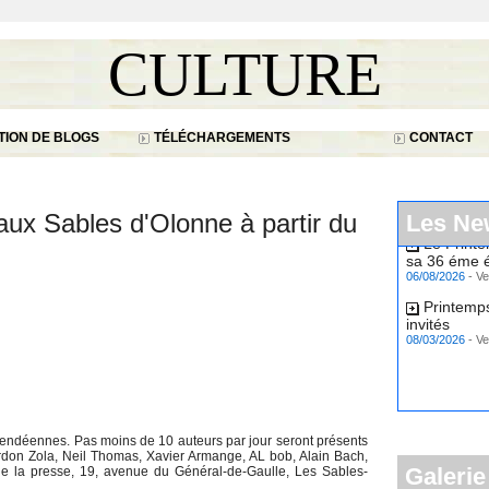
CULTURE
ION DE BLOGS
TÉLÉCHARGEMENTS
CONTACT
ux Sables d'Olonne à partir du
Les Ne
Le Print
sa 36 éme é
06/08/2026
-
Ve
Printemps
invités
08/03/2026
-
Ve
endéennes. Pas moins de 10 auteurs par jour seront présents
rdon Zola, Neil Thomas, Xavier Armange, AL bob, Alain Bach,
Galerie
e la presse, 19, avenue du Général-de-Gaulle, Les Sables-