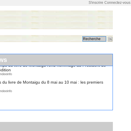
S'inscrire
Connectez-vous
ws
emps du livre de Montaigu rend hommage au Président de
dition
ndeeinfo
 du livre de Montaigu du 8 mai au 10 mai : les premiers
ndeeinfo