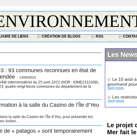
ENVIRONNEMEN
AIRE DE LIENS
CRÉATION DE BLOGS
RSS
CONTA
Les New
3 : 93 communes reconnues en état de
Le 10 août à
Vendée
-
13/06/2023
gourmand pour 
é interministériel du 25 avril 2023 (NOR : IOME2311008),
28/07/2026
2023, quatre-vingt-treize communes du département de la
Les restrict
10/07/2026
ation à la salle du Casino de l’Île d’Yeu
ns la salle du Casino de l’Île d’Yeu, pour présenter les
rc éolien...
Le projet 
ne de « patagos » sont temporairement
Mer fait l