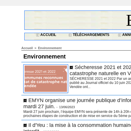
ACCUEIL
TÉLÉCHARGEMENTS
ANNU
Accueil
>
Environnement
Environnement
Sécheresse 2021 et 202
catastrophe naturelle en 
SÉCHERESSE 2021 et 2022 Par un arrêt
publié au Journal officiel du 10 juin 
Vendée ont...
EMYN organise une journée publique d’inform
mardi 27 juin.
-
13/06/2023
Mardi 27 juin prochain, l’équipe EMYN sera présente de 14h à 20h da
prochaines étapes de construction et de mise en service du 5ème pa
Il d'Yeu : la mise à la consommation humai