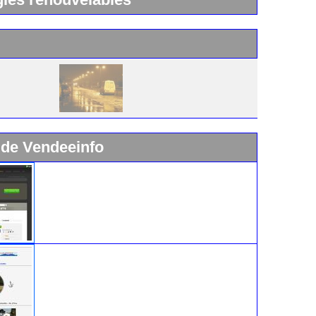
 de Vendeeinfo
Widget Vendeeinfo
Ile d'Yeu : www.vacances-de-reve.net
Location de la villa meublée « La F’nouil », avec un
emplacement idéal : à 30 mètres de la plage de Ker
Châlon, le must pour des vacances réussies à l’île
d’Yeu. Ce splendide hébergement peut accueillir
jusqu'à 12 personnes !!!
Visitez notre site http://www.vacances-de-reve.net avec