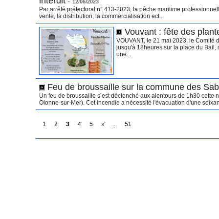
interdit
-
12/06/2023
Par arrêté préfectoral n° 413-2023, la pêche maritime professionnelle
vente, la distribution, la commercialisation ect...
Vouvant : fête des plan
VOUVANT, le 21 mai 2023, le Comité de
jusqu'à 18heures sur la place du Bail,
une...
Feu de broussaille sur la commune des Sab
Un feu de broussaille s’est déclenché aux alentours de 1h30 cette
Olonne-sur-Mer). Cet incendie a nécessité l'évacuation d'une soixan
1
2
3
4
5
»
...
51